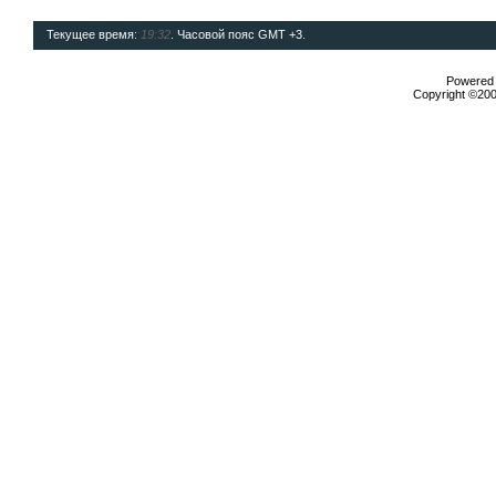
Текущее время:
19:32
. Часовой пояс GMT +3.
Powered b
Copyright ©2000