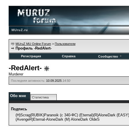
MUruZ.ru
MUruZ MU Online Forum
>
Пользователи
Профиль -RedAlert-
Регистрация
Справка
Сообщество
-RedAlert-
Murderer
Последняя активность:
10.09.2025
14:50
Обо мне
Статистика
Подпись
(H)Scrag(RUBIK)Paranoik (с 340-ФС) (Eternal)(R)AloneDark (EASY
(AvengeR)Eternal-AloneDark (M) AloneDark OldeS