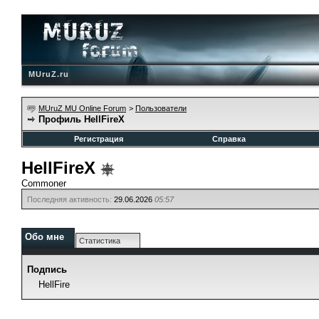
MUruZ.ru
MUruZ MU Online Forum
>
Пользователи
Профиль HellFireX
Регистрация
Справка
HellFireX
Commoner
Последняя активность:
29.06.2026
05:57
Обо мне
Статистика
Подпись
HellFire