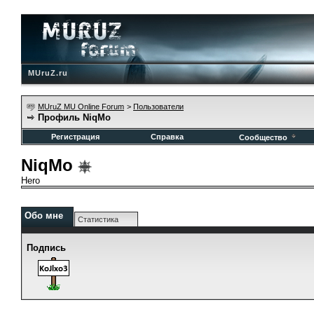
MUruZ.ru
MUruZ MU Online Forum
>
Пользователи
Профиль NiqMo
Регистрация
Справка
Сообщество
NiqMo
Hero
Обо мне
Статистика
Подпись