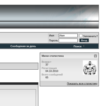
Имя
Запомнить?
Пароль
Сообщения за день
Поиск
Мини-статистика
Возраст
37
Регистрация
04.10.2010
Всего сообщений
65
Показать всю статистику