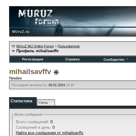
MUruZ.ru
MUruZ MU Online Forum
>
Пользователи
Профиль mihailsavffv
Регистрация
Справка
Сообщество
mihailsavffv
Newbie
Последняя активность:
09.01.2024
15:25
Статистика
Связь
Всего сообщений
Всего сообщений:
0
Сообщений в день:
0
Найти все сообщения от mihailsavffv