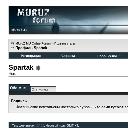
MUruZ.ru
MUruZ MU Online Forum
>
Пользователи
Профиль Spartak
Регистрация
Справка
Сообщество
Spartak
Hero
Обо мне
Статистика
Подпись
Челябинские почтальоны настолько суровы, что сами кусают вс
Текущее время:
13:51
. Часовой пояс GMT +3.