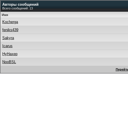
Авторы сообщений
Всего сообщений: 13
Имя
Kocherga
feniks439
Sakyra
Icarus
HyHaxep
NooBSL
Перейти