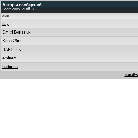
Авторы сообщений
Всего сообщений: 8
Имя
ilay
Dmitri Borissjuk
Kenni26rus
BAPEHuK
eminem
budannn
Перейти