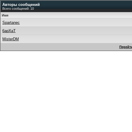
Авторы сообщений
Всего сообщений: 10
Имя
Spartanec
6apXaT
MisterDM
Перейти