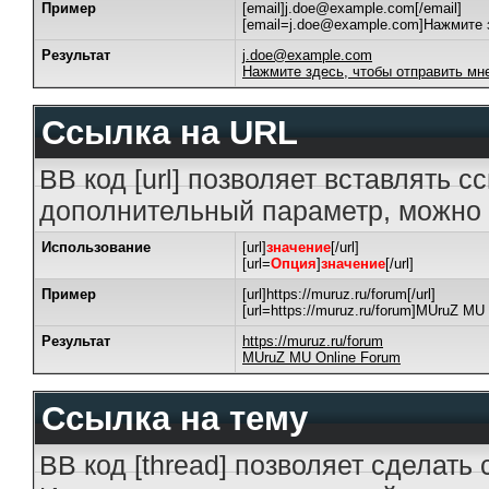
Пример
[email]j.doe@example.com[/email]
[email=j.doe@example.com]Нажмите з
Результат
j.doe@example.com
Нажмите здесь, чтобы отправить мн
Ссылка на URL
BB код [url] позволяет вставлять 
дополнительный параметр, можно 
Использование
[url]
значение
[/url]
[url=
Опция
]
значение
[/url]
Пример
[url]https://muruz.ru/forum[/url]
[url=https://muruz.ru/forum]MUruZ MU 
Результат
https://muruz.ru/forum
MUruZ MU Online Forum
Ссылка на тему
BB код [thread] позволяет сделать 