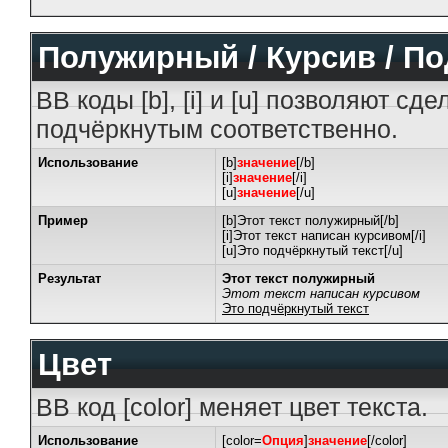
Полужирный / Курсив / П
BB коды [b], [i] и [u] позволяют с
подчёркнутым соответственно.
Использование
[b]
значение
[/b]
[i]
значение
[/i]
[u]
значение
[/u]
Пример
[b]Этот текст полужирный[/b]
[i]Этот текст написан курсивом[/i]
[u]Это подчёркнутый текст[/u]
Результат
Этот текст полужирный
Этот текст написан курсивом
Это подчёркнутый текст
Цвет
BB код [color] меняет цвет текста.
Использование
[color=
Опция
]
значение
[/color]