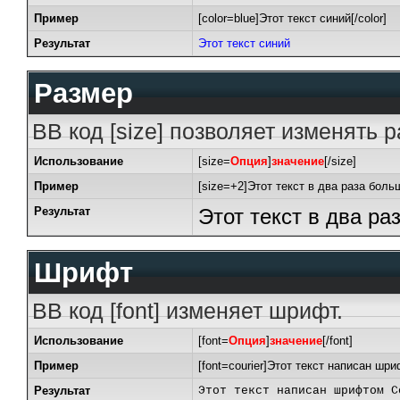
Пример
[color=blue]Этот текст синий[/color]
Результат
Этот текст синий
Размер
BB код [size] позволяет изменять 
Использование
[size=
Опция
]
значение
[/size]
Пример
[size=+2]Этот текст в два раза боль
Результат
Этот текст в два р
Шрифт
BB код [font] изменяет шрифт.
Использование
[font=
Опция
]
значение
[/font]
Пример
[font=courier]Этот текст написан шриф
Результат
Этот текст написан шрифтом C