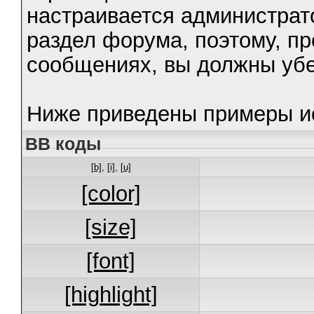
настраивается администрат
раздел форума, поэтому, п
сообщениях, вы должны убе
Ниже приведены примеры ис
BB коды
[b]
,
[i]
,
[u]
[color]
[size]
[font]
[highlight]