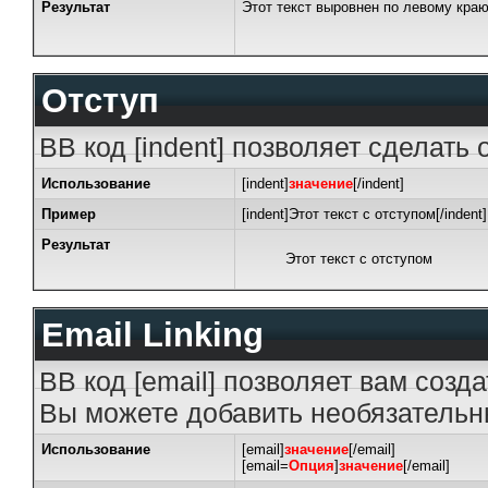
Результат
Этот текст выровнен по левому кра
Отступ
BB код [indent] позволяет сделать 
Использование
[indent]
значение
[/indent]
Пример
[indent]Этот текст с отступом[/indent]
Результат
Этот текст с отступом
Email Linking
BB код [email] позволяет вам созд
Вы можете добавить необязательны
Использование
[email]
значение
[/email]
[email=
Опция
]
значение
[/email]