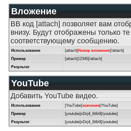
Вложение
BB код [attach] позволяет вам от
внизу. Будут отображены только т
соответствующему сообщению.
Использование
[attach]
Номер вложения
[/attach]
Пример
[attach]12345[/attach]
Результат
YouTube
Добавить YouTube видео.
Использование
[YouTube]
значение
[/YouTube]
Пример
[youtube]xDzj4_6t6r0[/youtube]
Результат
[youtube]xDzj4_6t6r0[/youtube]