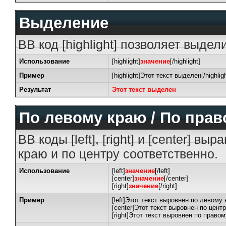
Выделение
BB код [highlight] позволяет выдели
Использование
[highlight]
значение
[/highlight]
Пример
[highlight]Этот текст выделен[/highligh
Результат
Этот текст выделен
По левому краю / По прав
BB коды [left], [right] и [center] 
краю и по центру соответственно.
Использование
[left]
значение
[/left]
[center]
значение
[/center]
[right]
значение
[/right]
Пример
[left]Этот текст выровнен по левому к
[center]Этот текст выровнен по центр
[right]Этот текст выровнен по правому