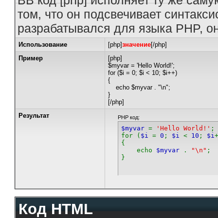
BB код [php] исполняет ту же саму
том, что он подсвечивает синтакси
разрабатывался для языка PHP, он
Использование
[php]
значение
[/php]
Пример
[php]
$myvar = 'Hello World!';
for ($
i = 0; $i < 10; $i++)
{
echo $myvar . "\n";
}
[/php]
Результат
PHP код:
$myvar
=
'Hello World!'
;
for (
$i
=
0
;
$i
<
10
;
$i
{
echo
$myvar
.
"\n"
;
}
Код HTML