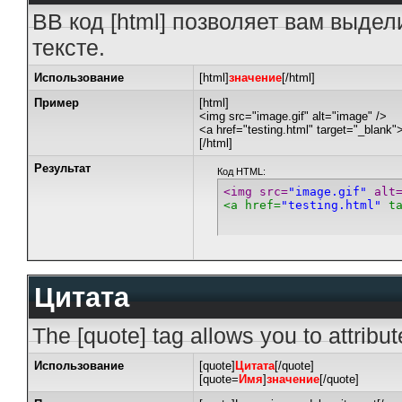
BB код [html] позволяет вам выде
тексте.
Использование
[html]
значение
[/html]
Пример
[html]
<img src="image.gif" alt="image" />
<a href="testing.html" target="_blank"
[/html]
Результат
Код HTML:
<img src=
"image.gif"
 alt
<a href=
"testing.html"
 t
Цитата
The [quote] tag allows you to attribu
Использование
[quote]
Цитата
[/quote]
[quote=
Имя
]
значение
[/quote]