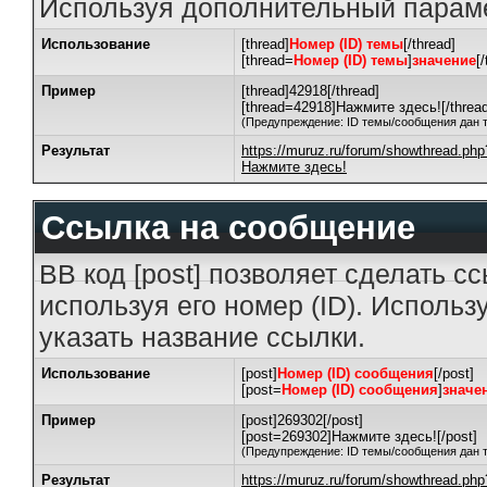
Используя дополнительный параме
Использование
[thread]
Номер (ID) темы
[/thread]
[thread=
Номер (ID) темы
]
значение
[
Пример
[thread]42918[/thread]
[thread=42918]Нажмите здесь![/thread
(Предупреждение: ID темы/сообщения дан 
Результат
https://muruz.ru/forum/showthread.ph
Нажмите здесь!
Ссылка на сообщение
BB код [post] позволяет сделать с
используя его номер (ID). Исполь
указать название ссылки.
Использование
[post]
Номер (ID) сообщения
[/post]
[post=
Номер (ID) сообщения
]
значе
Пример
[post]269302[/post]
[post=269302]Нажмите здесь![/post]
(Предупреждение: ID темы/сообщения дан 
Результат
https://muruz.ru/forum/showthread.p