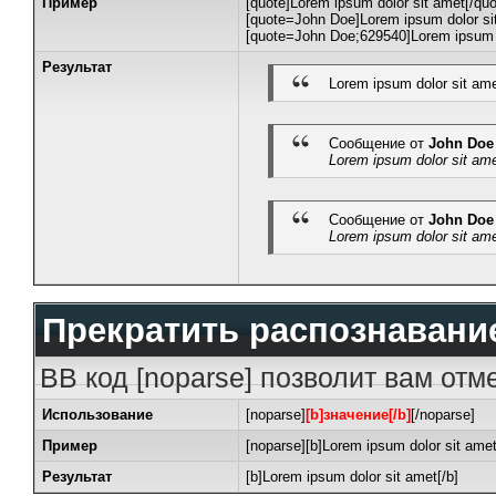
Пример
[quote]Lorem ipsum dolor sit amet[/quo
[quote=John Doe]Lorem ipsum dolor sit
[quote=John Doe;629540]Lorem ipsum d
Результат
Lorem ipsum dolor sit am
Сообщение от
John Doe
Lorem ipsum dolor sit am
Сообщение от
John Doe
Lorem ipsum dolor sit am
Прекратить распознавани
BB код [noparse] позволит вам отм
Использование
[noparse]
[b]значение[/b]
[/noparse]
Пример
[noparse][b]Lorem ipsum dolor sit amet
Результат
[b]Lorem ipsum dolor sit amet[/b]