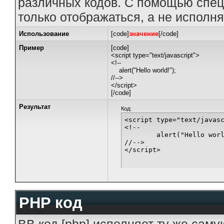
различных кодов. С помощью спец
только отображаться, а не исполня
Использование
[code]
значение
[/code]
Пример
[code]
<script type="text/javascript">
<!--
alert("Hello world!");
//-->
</script>
[/code]
Результат
Код:
<script type="text/javasc
<!--

	alert("Hello world!");

//-->

</script>
PHP код