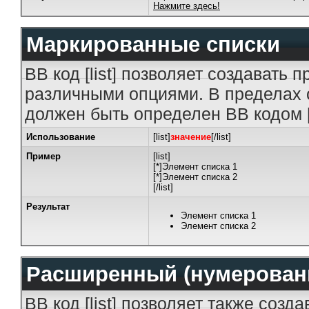
Нажмите здесь!
Маркированные списки
BB код [list] позволяет создавать
различными опциями. В пределах 
должен быть определен BB кодом [
Использование
[list]
значение
[/list]
Пример
[list]
[*]Элемент списка 1
[*]Элемент списка 2
[/list]
Результат
Элемент списка 1
Элемент списка 2
Расширенный (нумерован
BB код [list] позволяет также созд