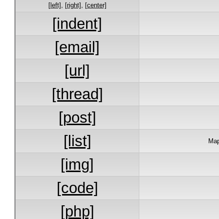
[left]
,
[right]
,
[center]
[indent]
[email]
[url]
[thread]
[post]
[list]
Мар
[img]
[code]
[php]