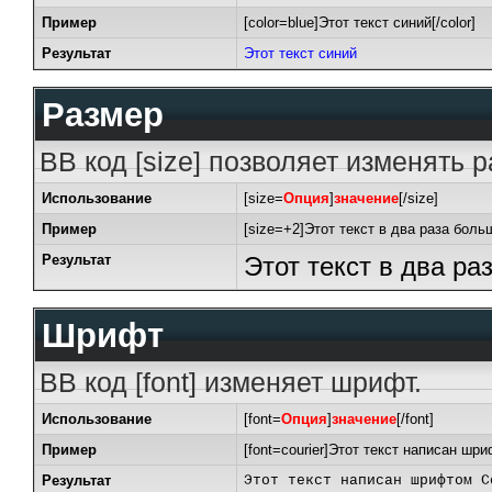
Пример
[color=blue]Этот текст синий[/color]
Результат
Этот текст синий
Размер
BB код [size] позволяет изменять 
Использование
[size=
Опция
]
значение
[/size]
Пример
[size=+2]Этот текст в два раза боль
Результат
Этот текст в два р
Шрифт
BB код [font] изменяет шрифт.
Использование
[font=
Опция
]
значение
[/font]
Пример
[font=courier]Этот текст написан шриф
Результат
Этот текст написан шрифтом C