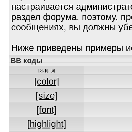
настраивается администрат
раздел форума, поэтому, п
сообщениях, вы должны убе
Ниже приведены примеры ис
BB коды
[b]
,
[i]
,
[u]
[color]
[size]
[font]
[highlight]