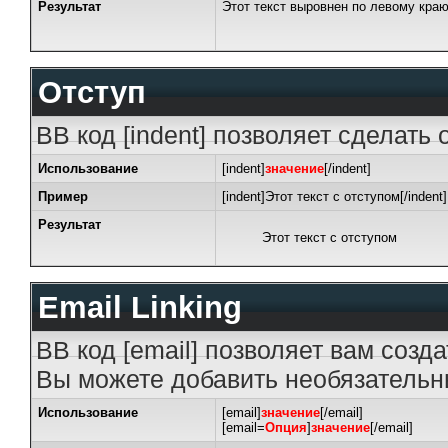
Результат
Этот текст выровнен по левому кра
Отступ
BB код [indent] позволяет сделать 
Использование
[indent]
значение
[/indent]
Пример
[indent]Этот текст с отступом[/indent]
Результат
Этот текст с отступом
Email Linking
BB код [email] позволяет вам созд
Вы можете добавить необязательны
Использование
[email]
значение
[/email]
[email=
Опция
]
значение
[/email]