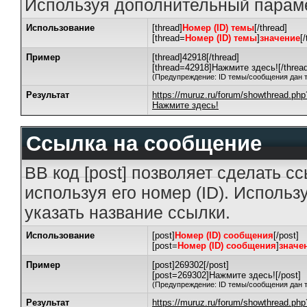
Используя дополнительный параме
Использование
[thread]
Номер (ID) темы
[/thread]
[thread=
Номер (ID) темы
]
значение
[
Пример
[thread]42918[/thread]
[thread=42918]Нажмите здесь![/thread
(Предупреждение: ID темы/сообщения дан 
Результат
https://muruz.ru/forum/showthread.ph
Нажмите здесь!
Ссылка на сообщение
BB код [post] позволяет сделать с
используя его номер (ID). Исполь
указать название ссылки.
Использование
[post]
Номер (ID) сообщения
[/post]
[post=
Номер (ID) сообщения
]
значе
Пример
[post]269302[/post]
[post=269302]Нажмите здесь![/post]
(Предупреждение: ID темы/сообщения дан 
Результат
https://muruz.ru/forum/showthread.p