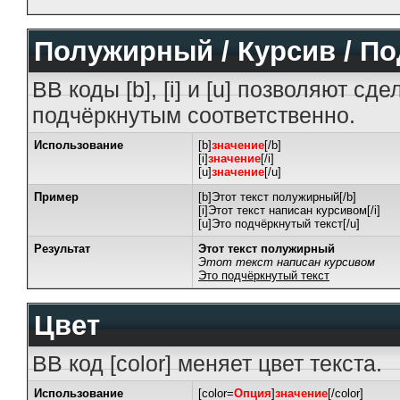
Полужирный / Курсив / П
BB коды [b], [i] и [u] позволяют с
подчёркнутым соответственно.
Использование
[b]
значение
[/b]
[i]
значение
[/i]
[u]
значение
[/u]
Пример
[b]Этот текст полужирный[/b]
[i]Этот текст написан курсивом[/i]
[u]Это подчёркнутый текст[/u]
Результат
Этот текст полужирный
Этот текст написан курсивом
Это подчёркнутый текст
Цвет
BB код [color] меняет цвет текста.
Использование
[color=
Опция
]
значение
[/color]