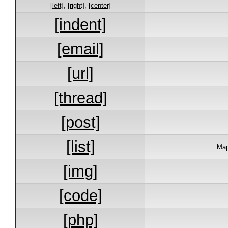
[left]
,
[right]
,
[center]
[indent]
[email]
[url]
[thread]
[post]
[list]
Мар
[img]
[code]
[php]