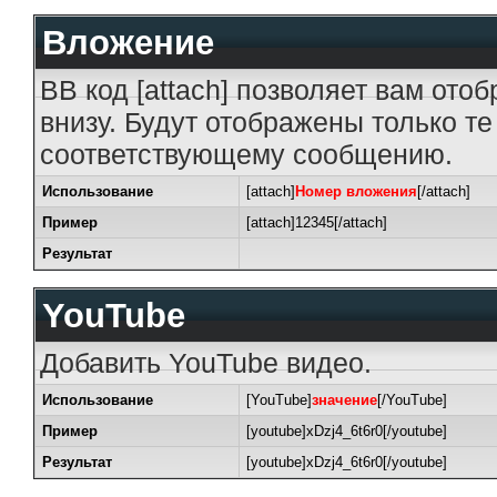
Вложение
BB код [attach] позволяет вам от
внизу. Будут отображены только т
соответствующему сообщению.
Использование
[attach]
Номер вложения
[/attach]
Пример
[attach]12345[/attach]
Результат
YouTube
Добавить YouTube видео.
Использование
[YouTube]
значение
[/YouTube]
Пример
[youtube]xDzj4_6t6r0[/youtube]
Результат
[youtube]xDzj4_6t6r0[/youtube]