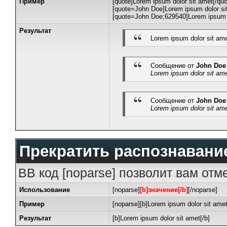
Пример
[quote]Lorem ipsum dolor sit amet[/quo
[quote=John Doe]Lorem ipsum dolor sit
[quote=John Doe;629540]Lorem ipsum d
Результат
Lorem ipsum dolor sit am
Сообщение от
John Doe
Lorem ipsum dolor sit am
Сообщение от
John Doe
Lorem ipsum dolor sit am
Прекратить распознавани
BB код [noparse] позволит вам отм
Использование
[noparse]
[b]значение[/b]
[/noparse]
Пример
[noparse][b]Lorem ipsum dolor sit amet
Результат
[b]Lorem ipsum dolor sit amet[/b]