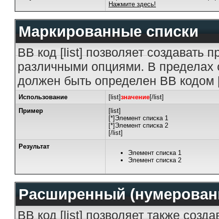
Нажмите здесь!
Маркированные списки
BB код [list] позволяет создавать
различными опциями. В пределах 
должен быть определен BB кодом [
Использование
[list]
значение
[/list]
Пример
[list]
[*]Элемент списка 1
[*]Элемент списка 2
[/list]
Результат
Элемент списка 1
Элемент списка 2
Расширенный (нумерован
BB код [list] позволяет также созд