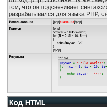
BB код [php] исполняет ту же саму
том, что он подсвечивает синтакси
разрабатывался для языка PHP, он
Использование
[php]
значение
[/php]
Пример
[php]
$myvar = 'Hello World!';
for ($
i = 0; $i < 10; $i++)
{
echo $myvar . "\n";
}
[/php]
Результат
PHP код:
$myvar
=
'Hello World!'
;
for (
$i
=
0
;
$i
<
10
;
$i
{
echo
$myvar
.
"\n"
;
}
Код HTML