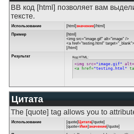
BB код [html] позволяет вам выде
тексте.
Использование
[html]
значение
[/html]
Пример
[html]
<img src="image.gif" alt="image" />
<a href="testing.html" target="_blank"
[/html]
Результат
Код HTML:
<img src=
"image.gif"
 alt
<a href=
"testing.html"
 t
Цитата
The [quote] tag allows you to attribu
Использование
[quote]
Цитата
[/quote]
[quote=
Имя
]
значение
[/quote]