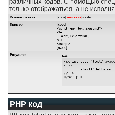
различных кодов. С помощью спец
только отображаться, а не исполня
Использование
[code]
значение
[/code]
Пример
[code]
<script type="text/javascript">
<!--
alert("Hello world!");
//-->
</script>
[/code]
Результат
Код:
<script type="text/javasc
<!--

	alert("Hello world!");

//-->

</script>
PHP код