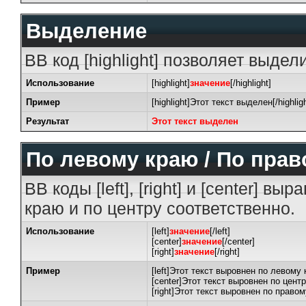
Выделение
BB код [highlight] позволяет выдели
Использование
[highlight]
значение
[/highlight]
Пример
[highlight]Этот текст выделен[/highligh
Результат
Этот текст выделен
По левому краю / По прав
BB коды [left], [right] и [center] 
краю и по центру соответственно.
Использование
[left]
значение
[/left]
[center]
значение
[/center]
[right]
значение
[/right]
Пример
[left]Этот текст выровнен по левому к
[center]Этот текст выровнен по центр
[right]Этот текст выровнен по правому