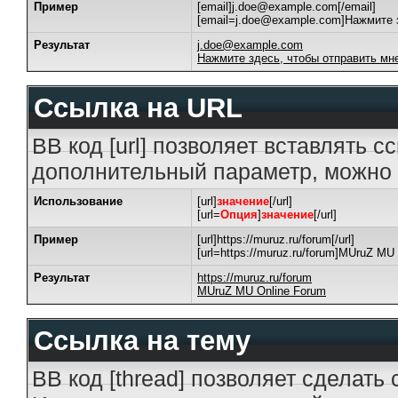
Пример
[email]j.doe@example.com[/email]
[email=j.doe@example.com]Нажмите з
Результат
j.doe@example.com
Нажмите здесь, чтобы отправить мн
Ссылка на URL
BB код [url] позволяет вставлять 
дополнительный параметр, можно 
Использование
[url]
значение
[/url]
[url=
Опция
]
значение
[/url]
Пример
[url]https://muruz.ru/forum[/url]
[url=https://muruz.ru/forum]MUruZ MU 
Результат
https://muruz.ru/forum
MUruZ MU Online Forum
Ссылка на тему
BB код [thread] позволяет сделать 