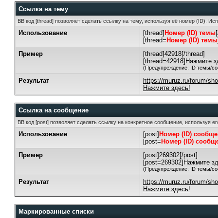
Ссылка на тему
BB код [thread] позволяет сделать ссылку на тему, используя её номер (ID). 
Использование
[thread]
Номер (ID) темы
[thread=
Номер (ID) темы
Пример
[thread]42918[/thread]
[thread=42918]Нажмите зд
(Предупреждение: ID темы/со
Результат
https://muruz.ru/forum/s
Нажмите здесь!
Ссылка на сообщение
BB код [post] позволяет сделать ссылку на конкретное сообщение, используя е
Использование
[post]
Номер (ID) сообщ
[post=
Номер (ID) сообщ
Пример
[post]269302[/post]
[post=269302]Нажмите зде
(Предупреждение: ID темы/со
Результат
https://muruz.ru/forum/s
Нажмите здесь!
Маркированные списки