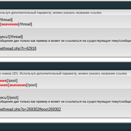
Используя дополнительный параметр, можно указать название ссылки.
[/thread]
]
значение
[/thread]
есь![/thread]
общения дан только как пример и может не ссылаться на существующую тему/сообще
howthread.php?t=42918
го номер (ID). Используя дополнительный параметр, можно указать название ссылки.
ения
[/post]
ения
]
значение
[/post]
сь![/post]
общения дан только как пример и может не ссылаться на существующую тему/сообще
howthread.php?p=269302#post269302