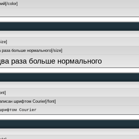
ий[/color]
size]
а раза больше нормального[/size]
 два раза больше нормального
ont]
написан шрифтом Courier[/font]
шрифтом Courier