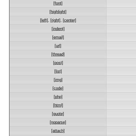
[font]
[highlight]
[left]
,
[right]
,
[center]
[indent]
[email]
[url]
[thread]
[post]
[list]
[img]
[code]
[php]
[html]
[quote]
[noparse]
[attach]