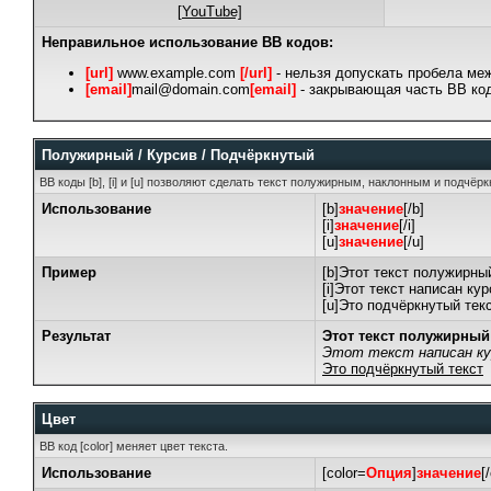
[YouTube]
Неправильное использование BB кодов:
[url]
www.example.com
[/url]
- нельзя допускать пробела меж
[email]
mail@domain.com
[email]
- закрывающая часть BB код
Полужирный / Курсив / Подчёркнутый
BB коды [b], [i] и [u] позволяют сделать текст полужирным, наклонным и подчё
Использование
[b]
значение
[/b]
[i]
значение
[/i]
[u]
значение
[/u]
Пример
[b]Этот текст полужирный
[i]Этот текст написан кур
[u]Это подчёркнутый текс
Результат
Этот текст полужирный
Этот текст написан ку
Это подчёркнутый текст
Цвет
BB код [color] меняет цвет текста.
Использование
[color=
Опция
]
значение
[