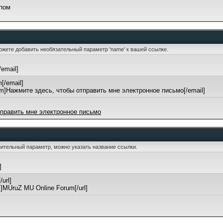
упом
можете добавить необязательный параметр 'name' к вашей ссылке.
/email]
[/email]
m]Нажмите здесь, чтобы отправить мне электронное письмо[/email]
тправить мне электронное письмо
лнительный параметр, можно указать название ссылки.
]
/url]
um]MUruZ MU Online Forum[/url]