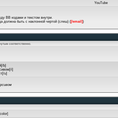
YouTube
ду BB кодами и текстом внутри.
а должна быть с наклонной чертой (слеш) (
[/email]
)
ркнутым соответственно.
[/b]
сивом[/i]
т[/u]
рсивом
/color]