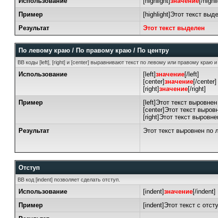
Использование
[highlight]
значение
[/highl
Пример
[highlight]Этот текст выде
Результат
Этот текст выделен
По левому краю / По правому краю / По центру
BB коды [left], [right] и [center] выравнивают текст по левому или правому краю 
Использование
[left]
значение
[/left]
[center]
значение
[/center]
[right]
значение
[/right]
Пример
[left]Этот текст выровнен
[center]Этот текст выровн
[right]Этот текст выровне
Результат
Этот текст выровнен по 
Отступ
BB код [indent] позволяет сделать отступ.
Использование
[indent]
значение
[/indent]
Пример
[indent]Этот текст с отсту