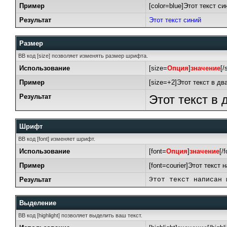
Пример
[color=blue]Этот текст син
Результат
Этот текст синий
Размер
BB код [size] позволяет изменять размер шрифта.
Использование
[size=
Опция
]
значение
[/
Пример
[size=+2]Этот текст в дв
Результат
Этот текст в
Шрифт
BB код [font] изменяет шрифт.
Использование
[font=
Опция
]
значение
[/f
Пример
[font=courier]Этот текст 
Результат
Этот текст написан 
Выделение
BB код [highlight] позволяет выделить ваш текст.