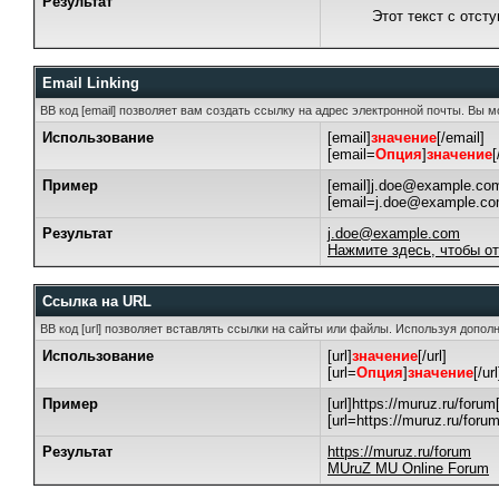
Результат
Этот текст с отст
Email Linking
BB код [email] позволяет вам создать ссылку на адрес электронной почты. Вы 
Использование
[email]
значение
[/email]
[email=
Опция
]
значение
[
Пример
[email]j.doe@example.com
[email=j.doe@example.co
Результат
j.doe@example.com
Нажмите здесь, чтобы о
Ссылка на URL
BB код [url] позволяет вставлять ссылки на сайты или файлы. Используя допо
Использование
[url]
значение
[/url]
[url=
Опция
]
значение
[/url
Пример
[url]https://muruz.ru/forum[
[url=https://muruz.ru/for
Результат
https://muruz.ru/forum
MUruZ MU Online Forum