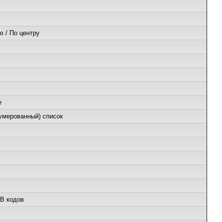
ю / По центру
е
умерованный) список
B кодов