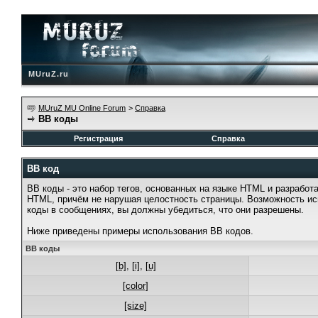
MUruZ.ru
MUruZ MU Online Forum
>
Справка
BB коды
Регистрация
Справка
BB код
BB коды - это набор тегов, основанных на языке HTML и разрабо
HTML, причём не нарушая целостность страницы. Возможность ис
коды в сообщениях, вы должны убедиться, что они разрешены.
Ниже приведены примеры использования BB кодов.
BB коды
[b]
,
[i]
,
[u]
[color]
[size]