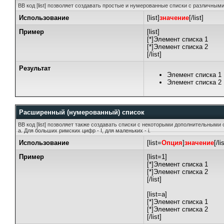
BB код [list] позволяет создавать простые и нумерованные списки с различным
Использование
[list]
значение
[/list]
Пример
[list]
[*]Элемент списка 1
[*]Элемент списка 2
[/list]
Результат
Элемент списка 1
Элемент списка 2
Расширенный (нумерованный) список
BB код [list] позволяет также создавать списки с некоторыми дополнительными
а. Для больших римских цифр - I, для маленьких - i.
Использование
[list=
Опция
]
значение
[/li
Пример
[list=1]
[*]Элемент списка 1
[*]Элемент списка 2
[/list]
[list=a]
[*]Элемент списка 1
[*]Элемент списка 2
[/list]