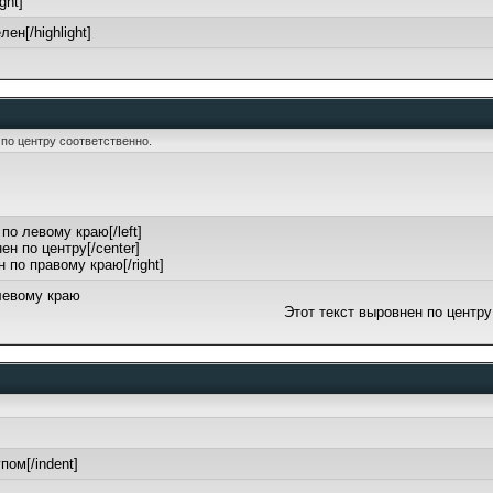
ight]
лен[/highlight]
и по центру соответственно.
 по левому краю[/left]
ен по центру[/center]
н по правому краю[/right]
левому краю
Этот текст выровнен по центру
пом[/indent]