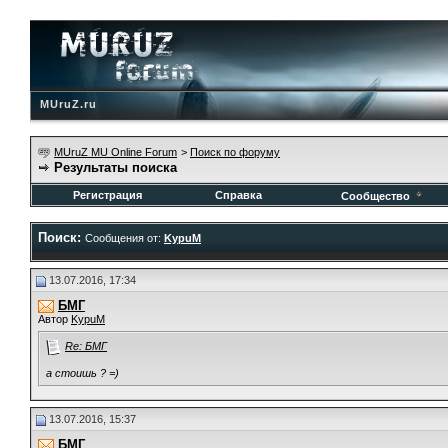
MUruZ.ru
MUruZ MU Online Forum
>
Поиск по форуму
Результаты поиска
Регистрация
Справка
Сообщество
Поиск:
Сообщения от:
KypuM
13.07.2016, 17:34
БМГ
Автор
KypuM
Re: БМГ
а стоишь ? =)
13.07.2016, 15:37
БМГ