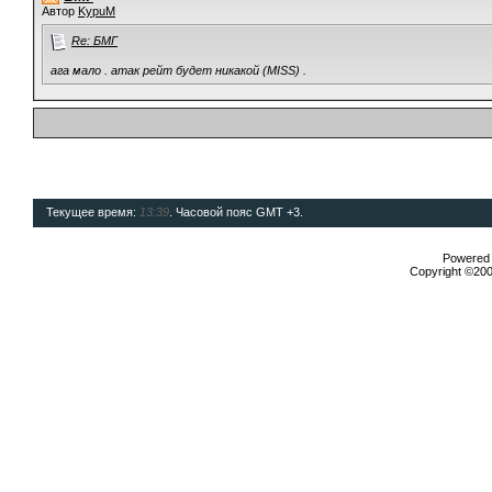
Автор
KypuM
Re: БМГ
ага мало . атак рейт будет никакой (MISS) .
Текущее время:
13:39
. Часовой пояс GMT +3.
Powered b
Copyright ©2000