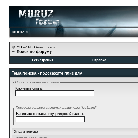
MUruZ.ru
MUruZ MU Online Forum
Поиск по форуму
Регистрация
Справка
Тема поиска -
подскажите плиз длу
Поиск по ключевым словам
Ключевые слова:
Проверка вопроса системы антиспама "NoSpam!"
Напишите название внутриигровой валюты
Опции поиска