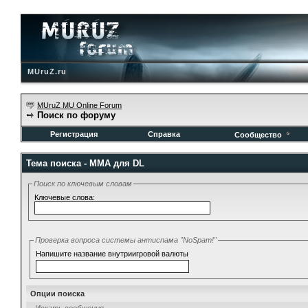
MUruZ.ru
MUruZ MU Online Forum
Поиск по форуму
Регистрация
Справка
Сообщество
Тема поиска -
MMA для DL
Поиск по ключевым словам
Ключевые слова:
Проверка вопроса системы антиспама "NoSpam!"
Напишите название внутриигровой валюты
Опции поиска