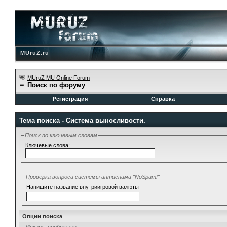
MUruZ.ru
MUruZ MU Online Forum
Поиск по форуму
Регистрация
Справка
Тема поиска -
Система выносливости.
Поиск по ключевым словам
Ключевые слова:
Проверка вопроса системы антиспама "NoSpam!"
Напишите название внутриигровой валюты
Опции поиска