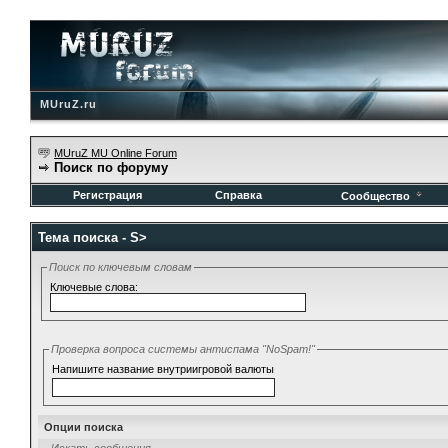
MUruZ.ru
MUruZ MU Online Forum
Поиск по форуму
Регистрация
Справка
Сообщество
Тема поиска -
S>
Поиск по ключевым словам
Ключевые слова:
Проверка вопроса системы антиспама "NoSpam!"
Напишите название внутриигровой валюты
Опции поиска