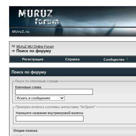
MUruZ.ru
MUruZ MU Online Forum
Поиск по форуму
Регистрация
Справка
Сообщество
Поиск по форуму
Поиск по ключевым словам
Ключевые слова:
Проверка вопроса системы антиспама "NoSpam!"
Напишите название внутриигровой валюты
Опции поиска