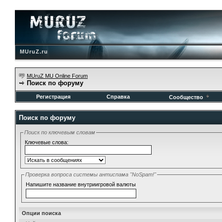
MUruZ.ru
MUruZ MU Online Forum
Поиск по форуму
Регистрация
Справка
Сообщество
Поиск по форуму
Поиск по ключевым словам
Ключевые слова:
Проверка вопроса системы антиспама "NoSpam!"
Напишите название внутриигровой валюты
Опции поиска