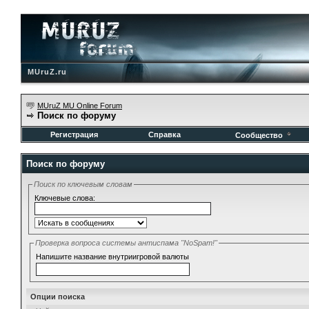
MUruZ.ru
MUruZ MU Online Forum
Поиск по форуму
Регистрация
Справка
Сообщество
Поиск по форуму
Поиск по ключевым словам
Ключевые слова:
Проверка вопроса системы антиспама "NoSpam!"
Напишите название внутриигровой валюты
Опции поиска