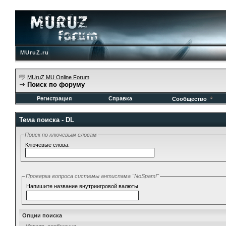
MUruZ.ru
MUruZ MU Online Forum
Поиск по форуму
Регистрация
Справка
Сообщество
Тема поиска -
DL
Поиск по ключевым словам
Ключевые слова:
Проверка вопроса системы антиспама "NoSpam!"
Напишите название внутриигровой валюты
Опции поиска