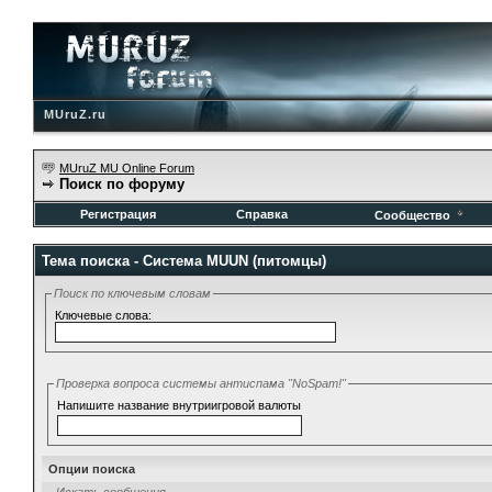
MUruZ.ru
MUruZ MU Online Forum
Поиск по форуму
Регистрация
Справка
Сообщество
Тема поиска -
Система MUUN (питомцы)
Поиск по ключевым словам
Ключевые слова:
Проверка вопроса системы антиспама "NoSpam!"
Напишите название внутриигровой валюты
Опции поиска