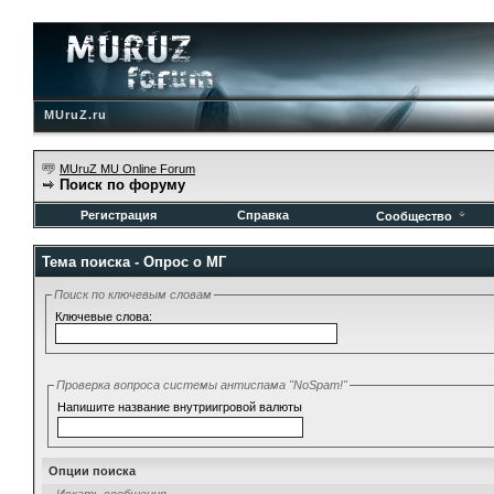
MUruZ.ru
MUruZ MU Online Forum
Поиск по форуму
Регистрация
Справка
Сообщество
Тема поиска -
Опрос о МГ
Поиск по ключевым словам
Ключевые слова:
Проверка вопроса системы антиспама "NoSpam!"
Напишите название внутриигровой валюты
Опции поиска