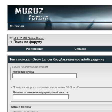
MUruZ.ru
MUruZ MU Online Forum
Поиск по форуму
Регистрация
Справка
Тема поиска -
Grow Lancer билд\актуальность\обсуждение
Поиск по ключевым словам
Ключевые слова:
Проверка вопроса системы антиспама "NoSpam!"
Напишите название внутриигровой валюты
Опции поиска