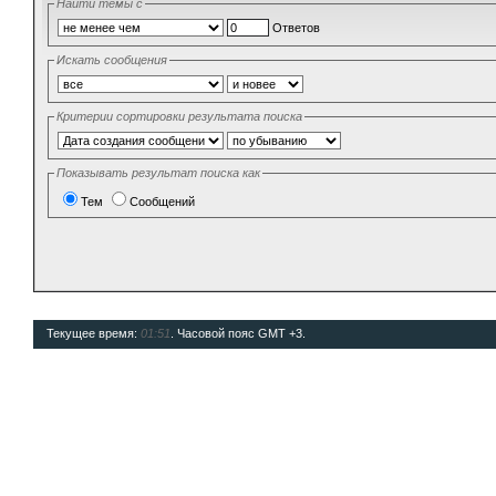
Найти темы с
Ответов
Искать сообщения
Критерии сортировки результата поиска
Показывать результат поиска как
Тем
Сообщений
Текущее время:
01:51
. Часовой пояс GMT +3.