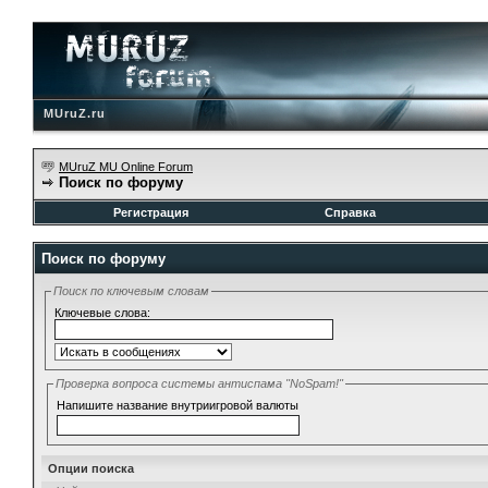
MUruZ.ru
MUruZ MU Online Forum
Поиск по форуму
Регистрация
Справка
Поиск по форуму
Поиск по ключевым словам
Ключевые слова:
Проверка вопроса системы антиспама "NoSpam!"
Напишите название внутриигровой валюты
Опции поиска