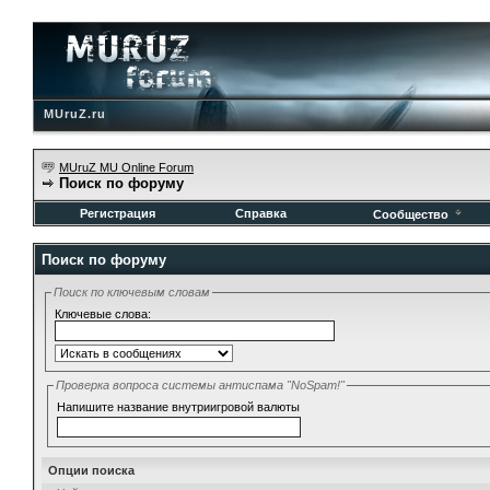
MUruZ.ru
MUruZ MU Online Forum
Поиск по форуму
Регистрация
Справка
Сообщество
Поиск по форуму
Поиск по ключевым словам
Ключевые слова:
Проверка вопроса системы антиспама "NoSpam!"
Напишите название внутриигровой валюты
Опции поиска