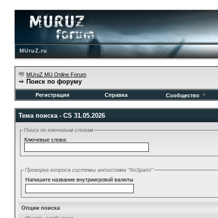
MUruZ.ru
MUruZ MU Online Forum
Поиск по форуму
Регистрация
Справка
Сообщество
Тема поиска -
CS 31.05.2026
Поиск по ключевым словам
Ключевые слова:
Проверка вопроса системы антиспама "NoSpam!"
Напишите название внутриигровой валюты
Опции поиска