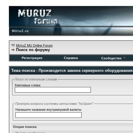
MUruZ.ru
MUruZ MU Online Forum
Поиск по форуму
Регистрация
Справка
Сообщество
Тема поиска -
Производится замена серверного оборудования
Поиск по ключевым словам
Ключевые слова:
Проверка вопроса системы антиспама "NoSpam!"
Напишите название внутриигровой валюты
Опции поиска