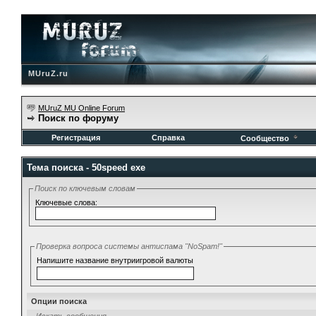
MUruZ.ru
MUruZ MU Online Forum
Поиск по форуму
Регистрация
Справка
Сообщество
Тема поиска -
50speed exe
Поиск по ключевым словам
Ключевые слова:
Проверка вопроса системы антиспама "NoSpam!"
Напишите название внутриигровой валюты
Опции поиска