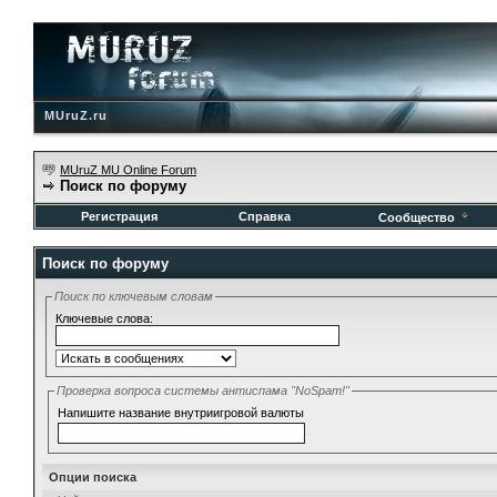
MUruZ.ru
MUruZ MU Online Forum
Поиск по форуму
Регистрация
Справка
Сообщество
Поиск по форуму
Поиск по ключевым словам
Ключевые слова:
Проверка вопроса системы антиспама "NoSpam!"
Напишите название внутриигровой валюты
Опции поиска