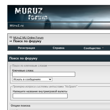
MUruZ.ru
MUruZ MU Online Forum
Поиск по форуму
Регистрация
Справка
Сообщество
Поиск по форуму
Поиск по ключевым словам
Ключевые слова:
Проверка вопроса системы антиспама "NoSpam!"
Напишите название внутриигровой валюты
Опции поиска