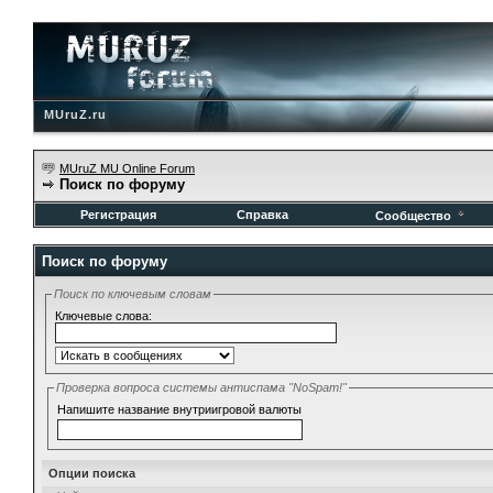
MUruZ.ru
MUruZ MU Online Forum
Поиск по форуму
Регистрация
Справка
Сообщество
Поиск по форуму
Поиск по ключевым словам
Ключевые слова:
Проверка вопроса системы антиспама "NoSpam!"
Напишите название внутриигровой валюты
Опции поиска