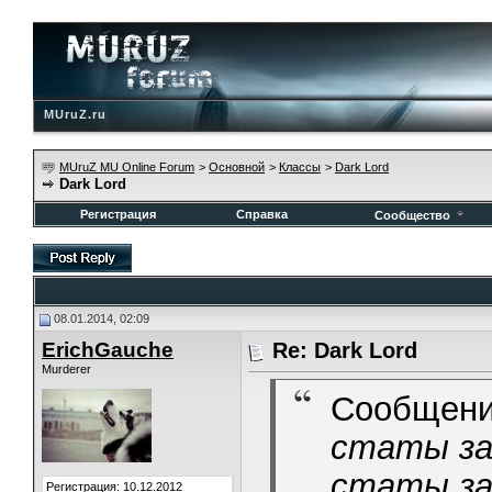
MUruZ.ru
MUruZ MU Online Forum
>
Основной
>
Классы
>
Dark Lord
Dark Lord
Регистрация
Справка
Сообщество
08.01.2014, 02:09
ErichGauche
Re: Dark Lord
Murderer
Сообщени
статы за
статы за
Регистрация: 10.12.2012