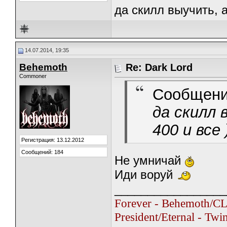
да скилл выучить, а
14.07.2014, 19:35
Behemoth
Re: Dark Lord
Commoner
Сообщени
да скилл
400 и все )
Регистрация: 13.12.2012
Сообщений: 184
Не умничай
Иди воруй
_________________
Forever - Behemoth/C
President/Eternal - Tw