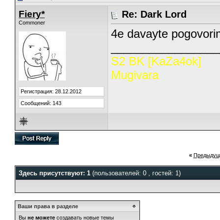
Fiery*
Re: Dark Lord
Commoner
4e davayte pogovori
_________________
S2 BK [KaZa4ok]
Mugivara
Регистрация: 28.12.2012
Сообщений: 143
«
Предыдущ
Здесь присутствуют: 1
(пользователей: 0 , гостей: 1)
Ваши права в разделе
Вы
не можете
создавать новые темы