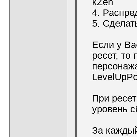
kZen
4. Распре
5. Сделать
Если у Ва
ресет, то
персонажа
LevelUpPo
При ресет
уровень с
За каждый