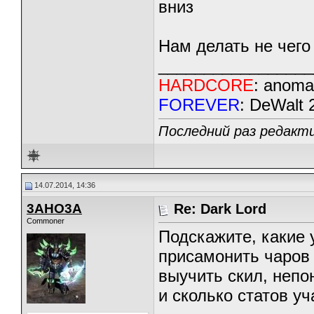
вниз
Нам делать не чего
_________________
HARDCORE
: anoma
FOREVER
: DeWalt
Последний раз редакти
14.07.2014, 14:36
3AHO3A
Re: Dark Lord
Commoner
Подскажите, какие 
присамонить чаров 
выучить скил, непо
и сколько статов уч