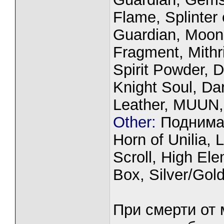
Flame, Splinter 
Guardian, Moons
Fragment, Mithri
Spirit Powder, 
Knight Soul, Da
Leather, MUUN,
Other:
Поднимат
Horn of Unilia,
Scroll, High El
Box, Silver/Gol
При смерти от 