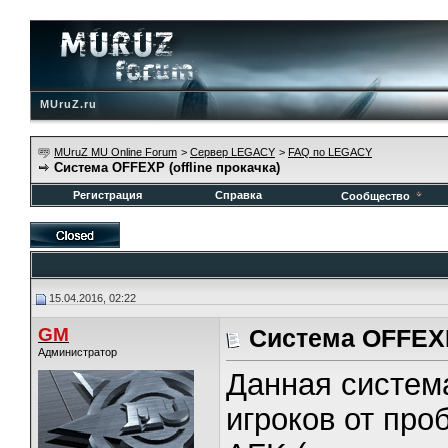
MUruZ.ru
MUruZ MU Online Forum
>
Сервер LEGACY
>
FAQ по LEGACY
Система OFFEXP (offline прокачка)
Регистрация
Справка
Сообщество
15.04.2016, 02:22
GM
Система OFFEXP 
Администратор
Данная система
игроков от про