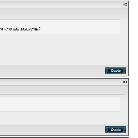
#
2
нт что как закинуть?
#
3