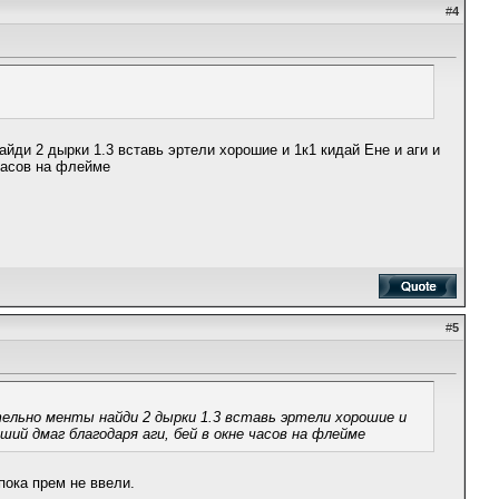
#
4
айди 2 дырки 1.3 вставь эртели хорошие и 1к1 кидай Ене и аги и
 часов на флейме
#
5
ательно менты найди 2 дырки 1.3 вставь эртели хорошие и
ший дмаг благодаря аги, бей в окне часов на флейме
пока прем не ввели.