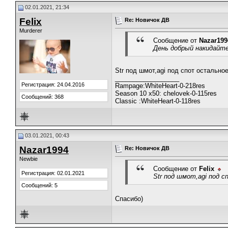
02.01.2021, 21:34
Felix
Re: Новичок ДВ
Murderer
Сообщение от
Nazar199
День добрый накидайте
Str под шмот,agi под спот остальное
__________________
Регистрация: 24.04.2016
Rampage:WhiteHeart-0-218res
Season 10 x50: chelovek-0-115res
Сообщений: 368
Classic :WhiteHeart-0-118res
03.01.2021, 00:43
Nazar1994
Re: Новичок ДВ
Newbie
Сообщение от
Felix
Регистрация: 02.01.2021
Str под шмот,agi под с
Сообщений: 5
Спасибо)