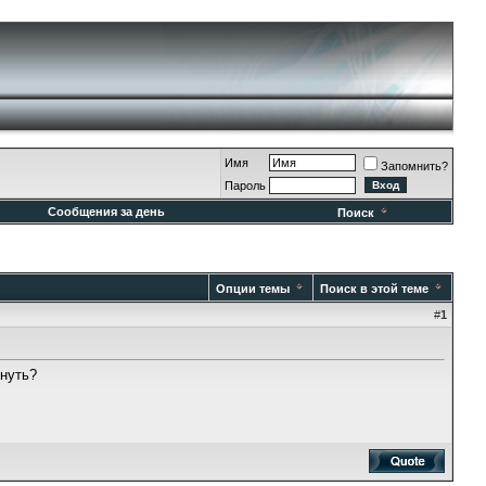
Имя
Запомнить?
Пароль
Сообщения за день
Поиск
Опции темы
Поиск в этой теме
#
1
инуть?