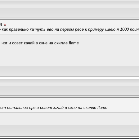
4
 как правельно качнуть ево на первом ресе к примеру имею я 1000 пои
 нрг и совет качай в окне на скилле flame
пот остальное нрг и совет качай в окне на скилле flame