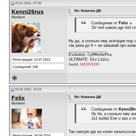
03.01.2021, 07:09
Kenni26rus
Re: Новичок ДВ
Murderer
Сообщение от
Felix
Str под шмот,agi под с
Ну да, а сколько ему агитации под 
так река до 4 + не забывай про ачи
__________________
Evolution:
CyMMoHePka
ULTIMATE:
Ekri3dic
Регистрация: 14.07.2012
Guild:
MEDVEDU
Сообщений: 208
03.01.2021, 14:23
Felix
Re: Новичок ДВ
Murderer
Сообщение от
Kenni26r
Ну да, а сколько ему а
1к1 кидай Ене и аги и 
Так смотря где он хочет качаться,м
Регистрация: 24.04.2016