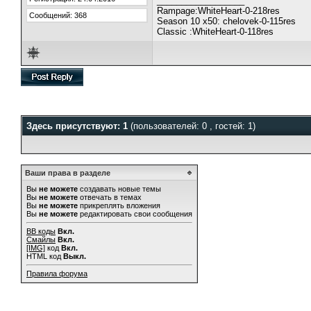
__________________
Rampage:WhiteHeart-0-218res
Сообщений: 368
Season 10 x50: chelovek-0-115res
Classic :WhiteHeart-0-118res
Здесь присутствуют: 1
(пользователей: 0 , гостей: 1)
Ваши права в разделе
Вы
не можете
создавать новые темы
Вы
не можете
отвечать в темах
Вы
не можете
прикреплять вложения
Вы
не можете
редактировать свои сообщения
BB коды
Вкл.
Смайлы
Вкл.
[IMG]
код
Вкл.
HTML код
Выкл.
Правила форума