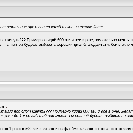
пот остальное нрг и совет качай в окне на скилле flame
спот кинуть??? Примерно кидай 600 аги и все в р-не, желательно менты н
вы! Ты пентой будешь выбивать хороший дмаг благодаря аги, бей в окне
us
гитации под спот кинуть??? Примерно кидай 600 аги и все в р-не, жел
так река до 4 + не забывай про ачивы! Ты пентой будешь выбивать хоро
не на 1 ресе и 500 аги хватало и на флэйме качался от топа не отставал,