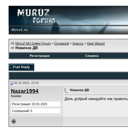
MUruZ.ru
MUruZ MU Online Forum
>
Основной
>
Классы
>
Dark Wizard
Новичок ДВ
Регистрация
Справка
02.01.2021, 21:31
Nazar1994
Новичок ДВ
Newbie
День добрый накидайте как правельн
Регистрация: 02.01.2021
Сообщений: 5