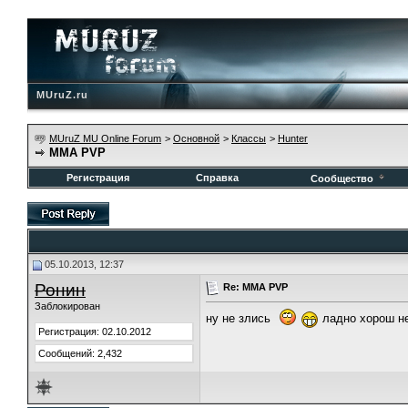
MUruZ.ru
MUruZ MU Online Forum
>
Основной
>
Классы
>
Hunter
ММА PVP
Регистрация
Справка
Сообщество
05.10.2013, 12:37
Ронин
Re: ММА PVP
Заблокирован
ну не злись
ладно хорош не
Регистрация: 02.10.2012
Сообщений: 2,432