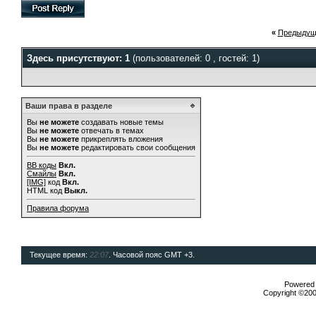
«
Предыдущ
Здесь присутствуют: 1
(пользователей: 0 , гостей: 1)
Ваши права в разделе
Вы
не можете
создавать новые темы
Вы
не можете
отвечать в темах
Вы
не можете
прикреплять вложения
Вы
не можете
редактировать свои сообщения
BB коды
Вкл.
Смайлы
Вкл.
[IMG]
код
Вкл.
HTML код
Выкл.
Правила форума
Текущее время:
22:07
. Часовой пояс GMT +3.
Powered b
Copyright ©2000