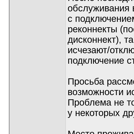
обслуживания 
с подключением
реконнекты (п
дисконнект), т
исчезают/откл
подключение с
Просьба рассм
возможности и
Проблема не то
у некоторых др
Место проживан