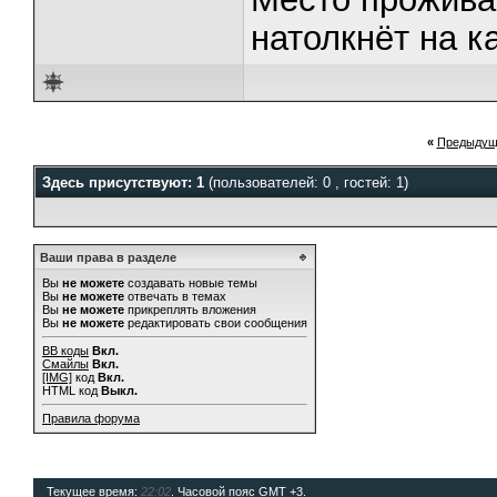
натолкнёт на к
«
Предыдущ
Здесь присутствуют: 1
(пользователей: 0 , гостей: 1)
Ваши права в разделе
Вы
не можете
создавать новые темы
Вы
не можете
отвечать в темах
Вы
не можете
прикреплять вложения
Вы
не можете
редактировать свои сообщения
BB коды
Вкл.
Смайлы
Вкл.
[IMG]
код
Вкл.
HTML код
Выкл.
Правила форума
Текущее время:
22:02
. Часовой пояс GMT +3.