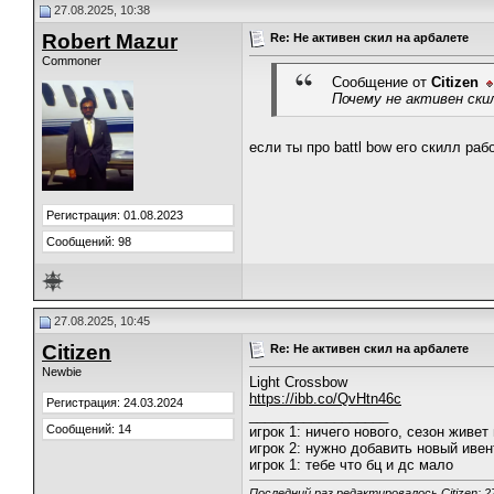
27.08.2025, 10:38
Robert Mazur
Re: Не активен скил на арбалете
Commoner
Сообщение от
Citizen
Почему не активен ски
если ты про battl bow его скилл раб
Регистрация: 01.08.2023
Сообщений: 98
27.08.2025, 10:45
Citizen
Re: Не активен скил на арбалете
Newbie
Light Crossbow
https://ibb.co/QvHtn46c
Регистрация: 24.03.2024
__________________
Сообщений: 14
игрок 1: ничего нового, сезон живе
игрок 2: нужно добавить новый ивен
игрок 1: тебе что бц и дс мало
Последний раз редактировалось Citizen; 2