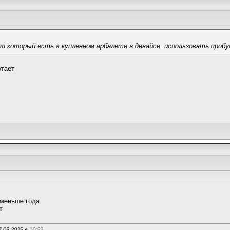
лл который есть в купленном арбалете в девайсе, использовать проб
отает
т меньше года
т
7.08.2025 в
10:52
.