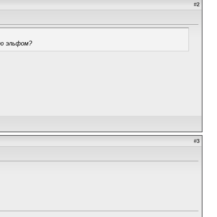
#
2
ую эльфом?
#
3