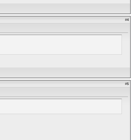
#
4
#
5