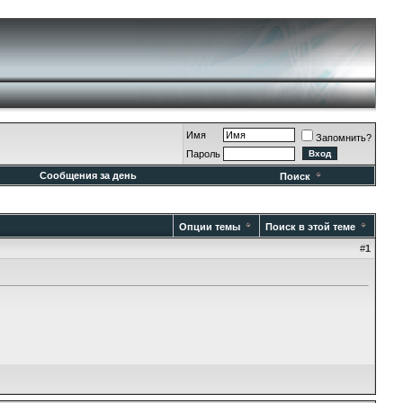
Имя
Запомнить?
Пароль
Сообщения за день
Поиск
Опции темы
Поиск в этой теме
#
1