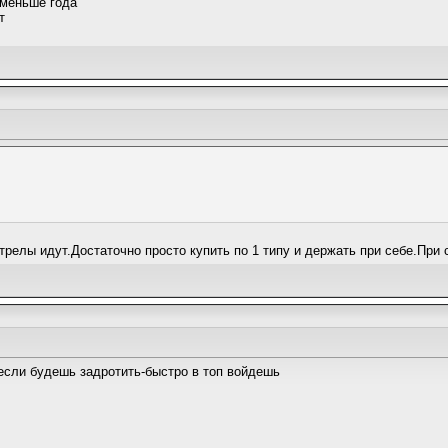
т меньше года
т
релы идут.Достаточно просто купить по 1 типу и держать при себе.При с
если будешь задротить-быстро в топ войдешь