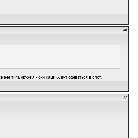
#
6
мене типа оружия - они сами будут одеваться в слот.
#
7