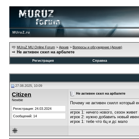
MUruZ.ru
MUruZ MU Online Forum
>
Архив
>
Вопросы и обсуждение (Архив)
Не активен скил на арбалете
Регистрация
Справка
27.08.2025, 10:09
Citizen
Не активен скил на арбалете
Newbie
Почему не активен скилл который е
__________________
Регистрация: 24.03.2024
игрок 1: ничего нового, сезон живе
Сообщений: 14
игрок 2: нужно добавить новый ивен
игрок 1: тебе что бц и дс мало