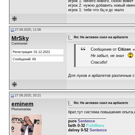
игрок 1: ничего нового, сезон живе
игрок 2: нужно добавить новый ивен
игрок 1: тебе что бц и дс мало
27.08.2025, 11:06
MrSky
Re: Не активен скил на арбалете
Commoner
Сообщение от
Citizen
Регистрация: 01.12.2022
Не забыл, не знал
Сообщений: 69
Спасибо!
Для луков и арбалетов различные ст
27.08.2025, 20:21
eminem
Re: Не активен скил на арбалете
Phonomaniac
брат,тут система повышения опыта,
__________________
pure
Sentence
faith 0-32
FishMans
delrey 0-52
Sentence