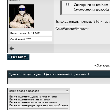
Murderer
Сообщение от
eminem
Смотрите на шизоида с
Ты когда играть начнешь ? Или так 
__________________
Gaia/Webster/Improver
Регистрация: 24.12.2011
Сообщений: 257
«
Предыдущ
Здесь присутствуют: 1
(пользователей: 0 , гостей: 1)
Ваши права в разделе
Вы
не можете
создавать новые темы
Вы
не можете
отвечать в темах
Вы
не можете
прикреплять вложения
Вы
не можете
редактировать свои сообщения