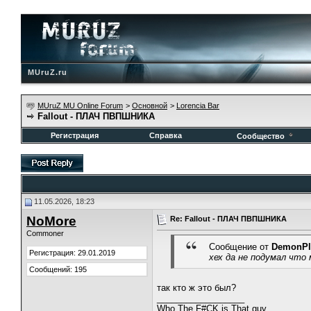
MUruZ.ru
MUruZ MU Online Forum
>
Основной
>
Lorencia Bar
Fallout - ПЛАЧ ПВПШНИКА
Регистрация
Справка
Сообщество
11.05.2026, 18:23
NoMore
Re: Fallout - ПЛАЧ ПВПШНИКА
Commoner
Сообщение от
DemonPl
Регистрация: 29.01.2019
хех да не подумал что
Сообщений: 195
так кто ж это был?
__________________
Who The F#CK is That guy