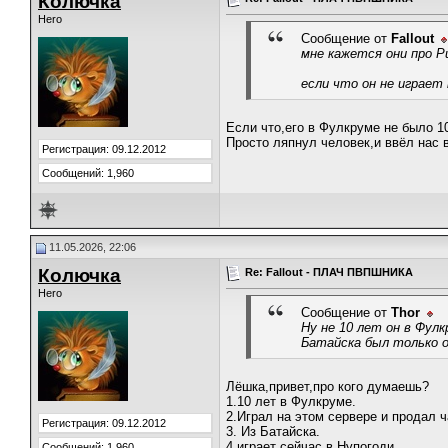
Колючка
Hero
Сообщение от
Fallout
мне кажется они про Pu
если что он не играет н
Если что,его в Фулкруме не было 10
Просто ляпнул человек,и ввёл нас 
Регистрация: 09.12.2012
Сообщений: 1,960
11.05.2026, 22:06
Колючка
Re: Fallout - ПЛАЧ ПВПШНИКА
Hero
Сообщение от
Thor
Ну не 10 лет он в Фулк
Батайска был только о
Лёшка,привет,про кого думаешь?
1.10 лет в Фулкруме.
2.Играл на этом сервере и продал ч
Регистрация: 09.12.2012
3. Из Батайска.
4.играет сейчас в Нупогоди.
Сообщений: 1,960