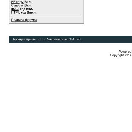
BB коды
Вкл.
Смайлы
Вкл.
[IMG]
код
Вкл.
HTML код
Выкл.
Правила форума
Текущее время:
22:17
. Часовой пояс GMT +3.
Powered b
Copyright ©2000