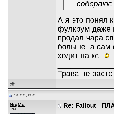
собераюс
А я это понял к
фулкрум даже н
продал чара св
больше, а сам 
ходит на кс
_____________
Трава не растет
11.05.2026, 13:22
NiqMo
Re: Fallout - 
Hero