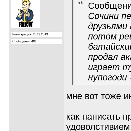
Сообщени
Сочини пе
друзьями 
потом ре
Регистрация: 11.11.2019
Сообщений: 401
батайски
продал ак
играет т
нупогоди 
мне вот тоже 
как написать пр
удоволстивием