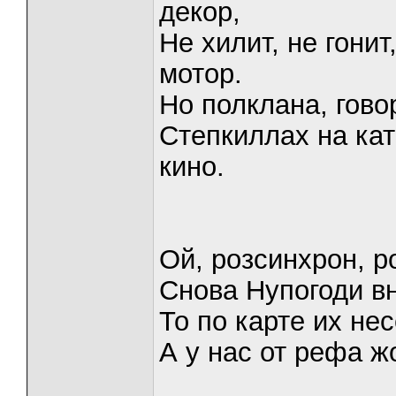
декор,
Не хилит, не гонит
мотор.
Но полклана, гово
Степкиллах на кат
кино.
Ой, розсинхрон, р
Снова Нупогоди вн
То по карте их нес
А у нас от рефа ж