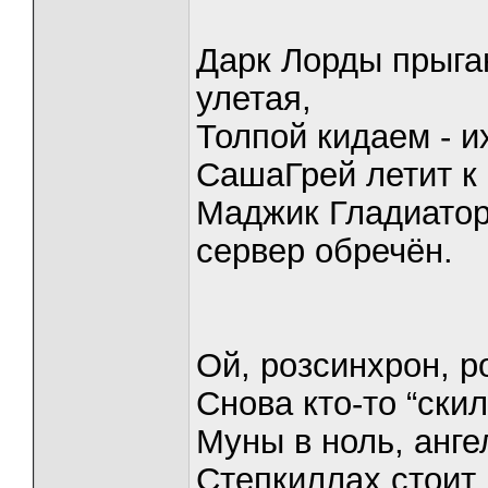
Дарк Лорды прыгаю
улетая,
Толпой кидаем - и
СашаГрей летит к 
Маджик Гладиатор 
сервер обречён.
Ой, розсинхрон, р
Снова кто-то “ски
Муны в ноль, анге
Степкиллах стоит 