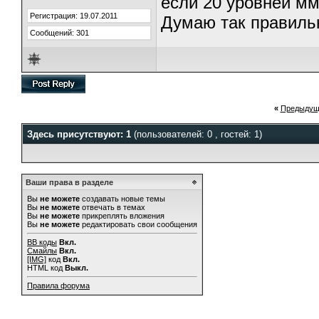
если 20 уровней мма
Регистрация: 19.07.2011
Думаю так правиль
Сообщений: 301
«
Предыдущ
Здесь присутствуют: 1
(пользователей: 0 , гостей: 1)
Ваши права в разделе
Вы
не можете
создавать новые темы
Вы
не можете
отвечать в темах
Вы
не можете
прикреплять вложения
Вы
не можете
редактировать свои сообщения
BB коды
Вкл.
Смайлы
Вкл.
[IMG]
код
Вкл.
HTML код
Выкл.
Правила форума