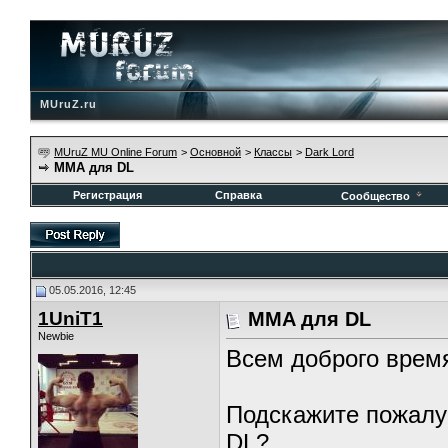
MUruZ.ru
MUruZ MU Online Forum
>
Основной
>
Классы
>
Dark Lord
MMA для DL
Регистрация
Справка
Сообщество
05.05.2016, 12:45
1UniT1
MMA для DL
Newbie
Всем доброго время
Подскажите пожалу
DL?