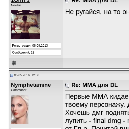
1UniT1
Re: MMA для DL
Newbie
Не ругайся, на то о
Регистрация: 08.09.2013
Сообщений: 19
05.05.2016, 12:58
Nymphetamine
Re: MMA для DL
Commoner
Первые ММА кидаешь 
твоему персонажу. 
Хочешь дмг поднять
лупить - final dmg 
от Гл-а. Почитай в