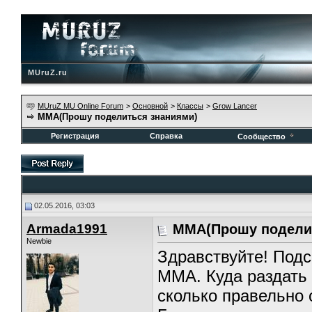
MUruZ.ru
MUruZ MU Online Forum
>
Основной
>
Классы
>
Grow Lancer
ММА(Прошу поделиться знаниями)
Регистрация
Справка
Сообщество
02.05.2016, 03:03
Armada1991
ММА(Прошу подели
Newbie
Здравствуйте! Под
ММА. Куда раздать 
сколько правельно о