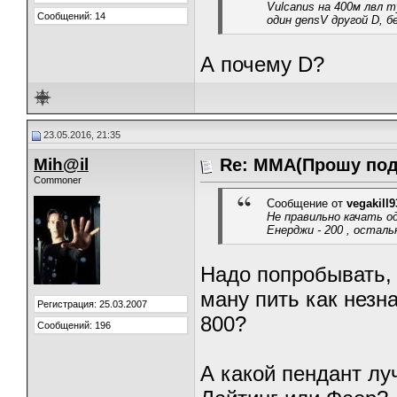
Vulcanus на 400м лвл т
Сообщений: 14
один gensV другой D, б
А почему D?
23.05.2016, 21:35
Mih@il
Re: ММА(Прошу под
Commoner
Сообщение от
vegakill9
Не правильно качать о
Енерджи - 200 , остал
Надо попробывать, 
ману пить как незн
Регистрация: 25.03.2007
800?
Сообщений: 196
А какой пендант лу