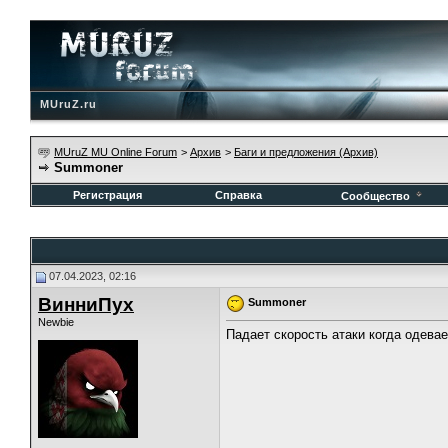
MUruZ.ru
MUruZ MU Online Forum
>
Архив
>
Баги и предложения (Архив)
Summoner
Регистрация
Справка
Сообщество
07.04.2023, 02:16
ВинниПух
Summoner
Newbie
Падает скорость атаки когда одевае