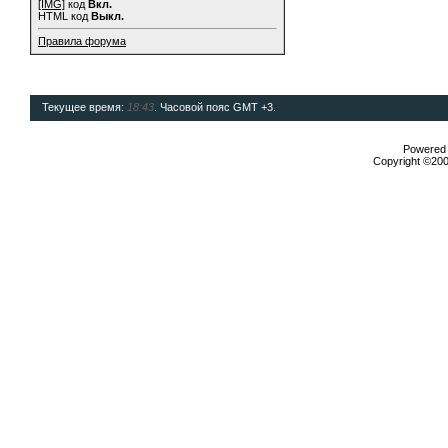
[IMG]
код
Вкл.
HTML код
Выкл.
Правила форума
Текущее время:
18:43
. Часовой пояс GMT +3.
Powered b
Copyright ©2000