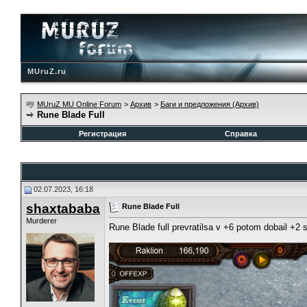
MUruZ.ru
MUruZ MU Online Forum
>
Архив
>
Баги и предложения (Архив)
Rune Blade Full
Регистрация
Справка
02.07.2023, 16:18
shaxtababa
Rune Blade Full
Murderer
Rune Blade full prevratilsa v +6 potom dobail +2 s