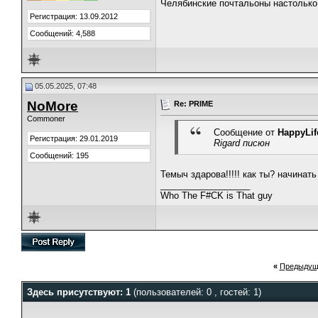
Челябинские почтальоны настолько 
Регистрация: 13.09.2012
Сообщений: 4,588
05.05.2025, 07:48
NoMore
Re: PRIME
Commoner
Сообщение от
HappyLif
Регистрация: 29.01.2019
Rigard писюн
Сообщений: 195
Темыч здарова!!!!! как ты? начинать 
__________________
Who The F#CK is That guy
«
Предыдущ
Здесь присутствуют: 1
(пользователей: 0 , гостей: 1)