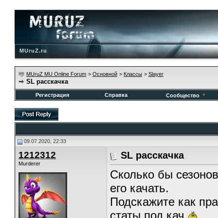
MUruZ.ru
MUruZ MU Online Forum
>
Основной
>
Классы
>
Slayer
SL расскачка
Регистрация
Справка
Сообщество
09.07.2020, 22:33
1212312
SL расскачка
Murderer
Сколько бы сезонов 
его качать.
Подскажите как прав
статы под кач.