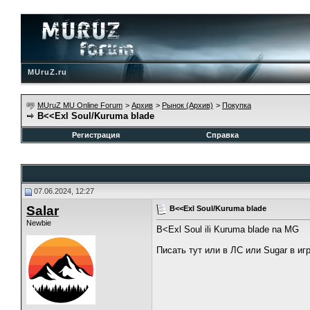
MUruZ.ru
MUruZ MU Online Forum
>
Архив
>
Рынок (Архив)
>
Покупка
B<<Exl Soul/Kuruma blade
Регистрация
Справка
07.06.2024, 12:27
Salar
B<<Exl Soul/Kuruma blade
Newbie
B<Exl Soul ili Kuruma blade na MG
Писать тут или в ЛС или Sugar в иг