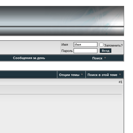
Имя
Запомнить?
Пароль
Сообщения за день
Поиск
Опции темы
Поиск в этой теме
#
1