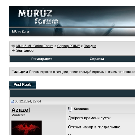
MUruZ.ru
MUruZ MU Online Forum
>
Сервер PRIME
>
Гильдии
Sentence
Регистрация
Справка
Гильдии
Прием игроков в гильдии, поиск гильдий игроками, взаимоотношени
05.12.2024, 22:04
Azazel
Sentence
Murderer
Доброго времени суток.
Открыт набор в гилд/альянс.