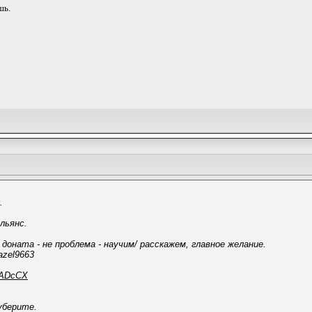
шь.
.
льянс.
доната - не проблема - научим/ расскажем, главное желание.
azel9663
MwADcCX
уберите.