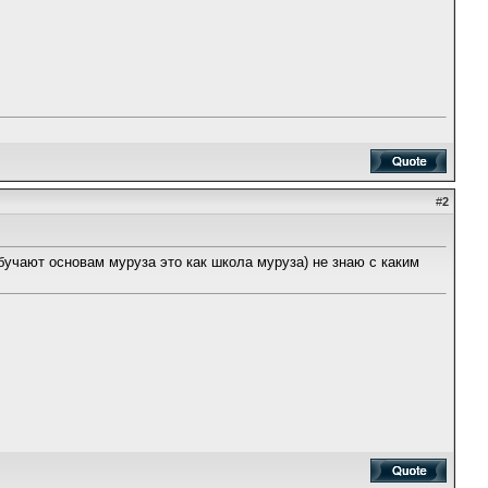
#
2
бучают основам муруза это как школа муруза) не знаю с каким