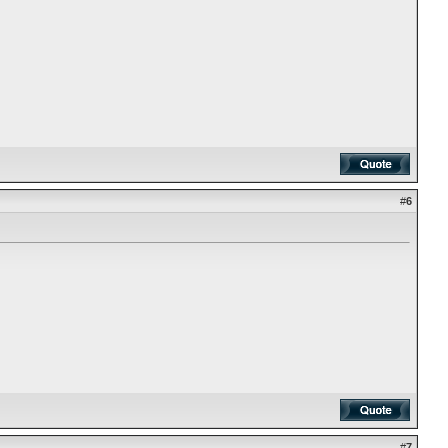
#
6
#
7