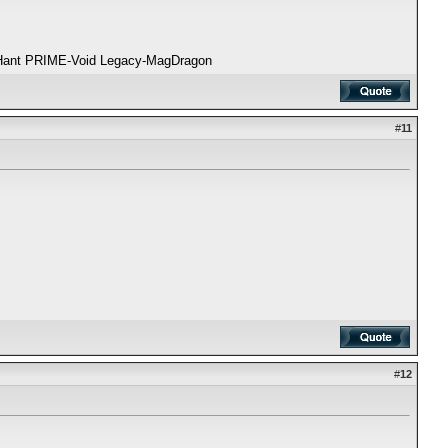
Hant PRIME-Void Legacy-MagDragon
#
11
#
12