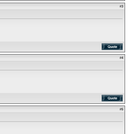
#
3
#
4
#
5