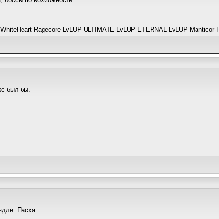
а, боссы по возможности.
sic-WhiteHeart Ragecore-LvLUP ULTIMATE-LvLUP ETERNAL-LvLUP Manticor-
кс был бы.
дле. Пасха.