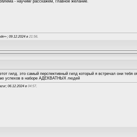
роблема - научим/ расскажем, главное желание.
de=-; 09.12.2024 в
21:56
.
от гилд. это самый перспективный гилд который я встречал они тебя о
елаю успехов в наборе АДЕКВАТНЫХ людей
zur; 06.12.2024 в
04:57
.