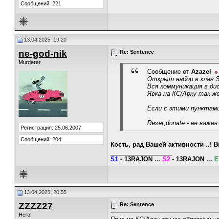
Сообщений: 221
13.04.2025, 19:20
ne-god-nik
Re: Sentence
Murderer
Сообщение от
Azazel
Открыт набор в клан S
Вся коммуникация в дис
Явка на КС/Арку так ж
Если с этими пунктами
Reset,donate - не важен
Регистрация: 25.06.2007
Сообщений: 204
Кость, рад Вашей активности ..! В
__________________
S1
- 13RAJON
...
S2
- 13RAJON
...
E
13.04.2025, 20:55
ZZZZ27
Re: Sentence
Hero