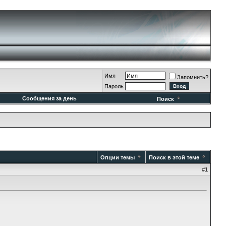
Имя
Запомнить?
Пароль
Сообщения за день
Поиск
Опции темы
Поиск в этой теме
#
1