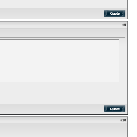
#
9
#
10