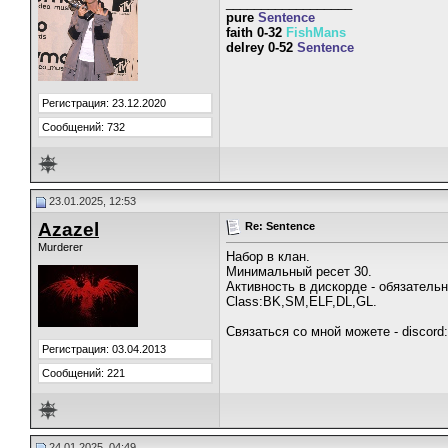
__________________
pure
Sentence
faith 0-32
FishMans
delrey 0-52
Sentence
Регистрация: 23.12.2020
Сообщений: 732
23.01.2025, 12:53
Azazel
Re: Sentence
Murderer
Набор в клан.
Минимальный ресет 30.
Активность в дискорде - обязательн
Class:BK,SM,ELF,DL,GL.
Связаться со мной можете - discord:
Регистрация: 03.04.2013
Сообщений: 221
24.01.2025, 04:49