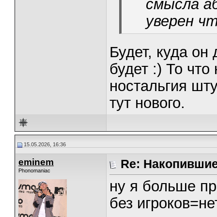
смысла а
уверен чт
Будет, куда он
будет :) То что
ностальгия шту
тут нового.
15.05.2026, 16:36
eminem
Re: Накопивши
Phonomaniac
ну я больше пр
без игроков=не