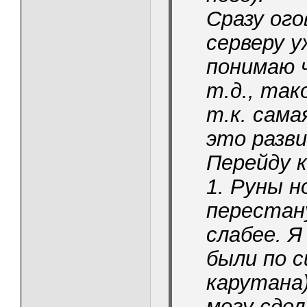
Сразу ого
серверу у
понимаю 
т.д., так
т.к. сам
это разв
Перейду к
1. Руны 
перестан
слабее. Я
были по 
карутана)
могу сде