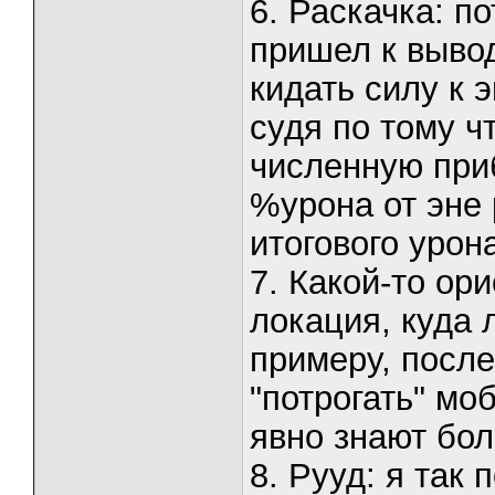
6. Раскачка: п
пришел к вывод
кидать силу к э
судя по тому ч
численную приб
%урона от эне
итогового урона
7. Какой-то ор
локация, куда 
примеру, после
"потрогать" мо
явно знают бо
8. Рууд: я та