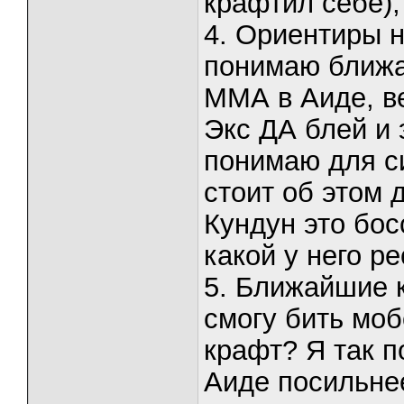
крафтил себе),
4. Ориентиры н
понимаю ближа
ММА в Аиде, в
Экс ДА блей и э
понимаю для си
стоит об этом 
Кундун это босс
какой у него ре
5. Ближайшие к
смогу бить моб
крафт? Я так 
Аиде посильне