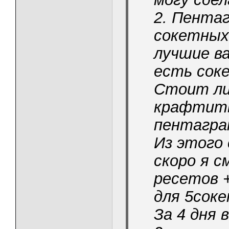
2. Пентаг
сокетных
лучшие в
есть сок
Стоит ли
крафтить
пентагра
Из этого 
скоро я с
ресетов 
для 5сок
За 4 дня 