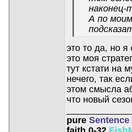
наконец-
А по мои
подсказа
это то да, но я
это моя страте
тут кстати на 
нечего, так есл
этом смысла аб
что новый сезо
_____________
pure
Sentence
faith 0-32
Fish