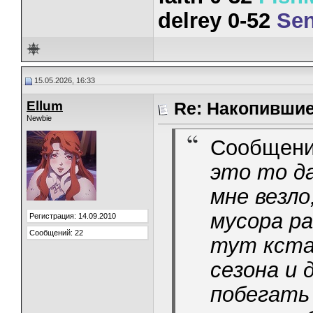
delrey 0-52
Sen
15.05.2026, 16:33
Ellum
Re: Накопивши
Newbie
Сообщени
это то да
мне везл
мусора 
Регистрация: 14.09.2010
Сообщений: 22
тут кста
сезона и 
побегать 