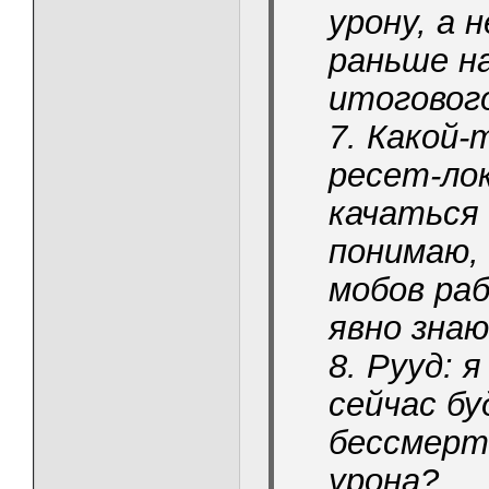
урону, а 
раньше н
итогового
7. Какой-
ресет-ло
качаться 
понимаю,
мобов раб
явно зна
8. Рууд: 
сейчас бу
бессмерт
урона?