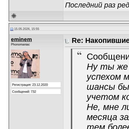
Последний раз ред
15.05.2026, 15:55
eminem
Re: Накопивши
Phonomaniac
Сообщени
Ну ты же
успехом 
шансы был
Регистрация: 23.12.2020
Сообщений: 732
учетом ко
Не, мне л
месяца з
тем более