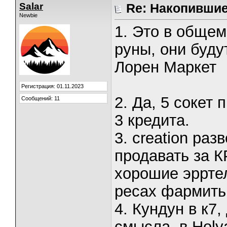
Salar
Re: Накопивши
Newbie
1. Это в общем
руны, они буду
Лорен Маркет
Регистрация: 01.11.2023
2. Да, 5 сокет 
Сообщений: 11
3 кредита.
3. creation раз
продавать за К
хорошие эррте
ресах фармить 
4. Кундун в к7,
смысла. в Holy