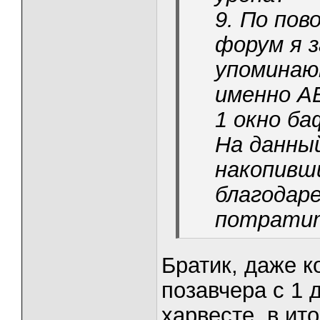
9. По пов
форум я 
упоминаю
именно А
1 окно б
На данны
накопивш
благодар
потратит
Братик, даже к
позавчера с 1 
харвесте, в ит