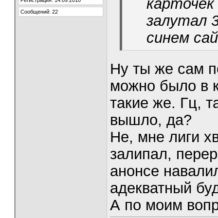
карточек 
Регистрация: 14.09.2010
Сообщений: 22
залутал 3
синем сай
Ну ты же сам п
можно было в 
такие же. Гц, 
вышло, да?
Не, мне лиги х
залипал, перер
анонсе навалил
адекватный буд
А по моим вопр