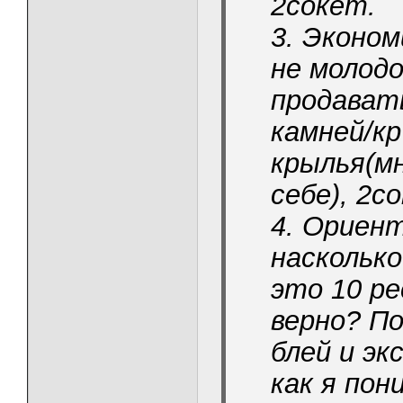
2сокет.
3. Эконом
не молодо
продават
камней/к
крылья(м
себе), 2с
4. Ориен
наскольк
это 10 р
верно? П
блей и эк
как я пон