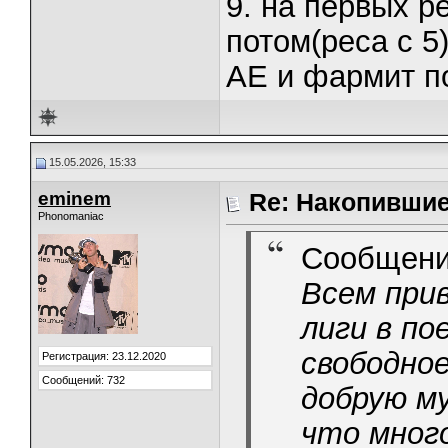
9. на первых р
потом(реса с 5
АЕ и фармит п
15.05.2026, 15:33
eminem
Re: Накопивши
Phonomaniac
Сообщени
Всем прив
лиги в по
свободно
Регистрация: 23.12.2020
Сообщений: 732
добрую му
что много