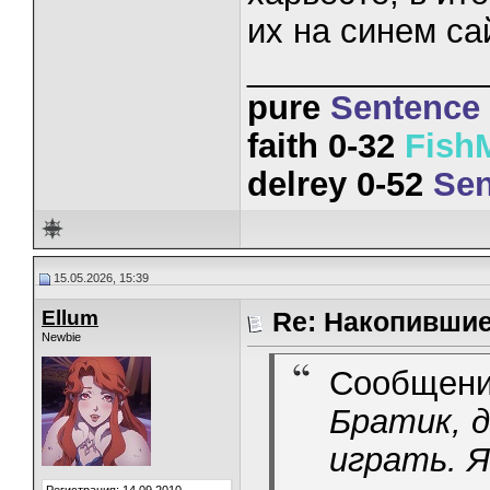
их на синем сай
_____________
pure
Sentence
faith 0-32
Fish
delrey 0-52
Sen
15.05.2026, 15:39
Ellum
Re: Накопивши
Newbie
Сообщени
Братик, д
играть. Я