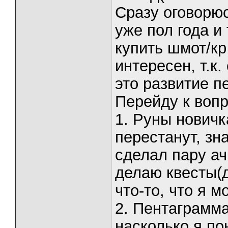
Сразу оговорюс
уже пол года и
купить шмот/кр 
интересен, т.к
это развитие п
Перейду к воп
1. Руны новичк
перестанут, зн
сделал пару ач
делаю квесты(д
что-то, что я 
2. Пентаграмма
насколько я п