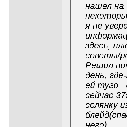
нашел на 
некоторы
я не увер
информац
здесь, п
советы/р
Решил по
день, где
ей туго -
сейчас 37
солянку и
блейд(спа
него).