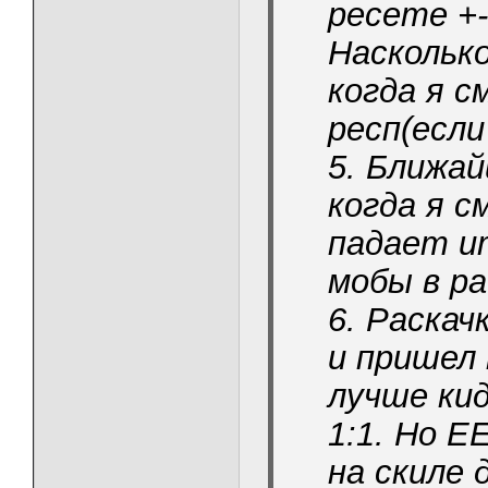
ресете +
Насколько
когда я с
респ(если
5. Ближай
когда я с
падает и
мобы в р
6. Раскач
и пришел 
лучше кид
1:1. Но Е
на скиле 