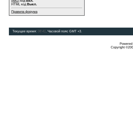
[IMG]
код
Вкл.
HTML код
Выкл.
Правила форума
Текущее время:
08:41
. Часовой пояс GMT +3.
Powered b
Copyright ©2000